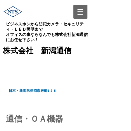
ビジネスホンから防犯カメラ・セキュリテ
ィ・ＬＥＤ照明まで
オフィスの事ならなんでも株式会社新潟通信
にお任せ下さい！
株式会社 新潟通信
0258-86-7801
ＴＥＬ:
0258-86-7802
ＦＡＸ:
緊急対応：090-4920-2897
10：00～17：00
受付時間 平日
日本・新潟県長岡市殿町1-2-6
通信・ＯＡ機器